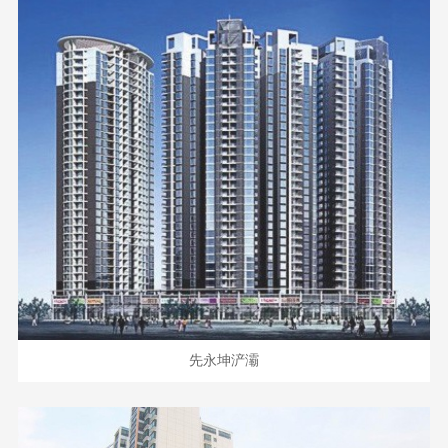
先永坤浐灞