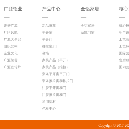
广源铝业
产品中心
全铝家居
核心
走进广源
新品推荐
全铝家居
核心
厂区风貌
平开窗
系统门窗
生产
广源大事记
平开门
工艺
组织架构
推拉窗/门
工艺
企业文化
幕墙
国际
广源荣誉
家装产品（平开）
售后
广源宣传片
家装产品（推拉）
国内
穿条平开窗平开门
穿条推拉窗和推拉门
注胶平开窗和门
注胶推拉窗和门
通用型材
色板中心
Copyright © 20