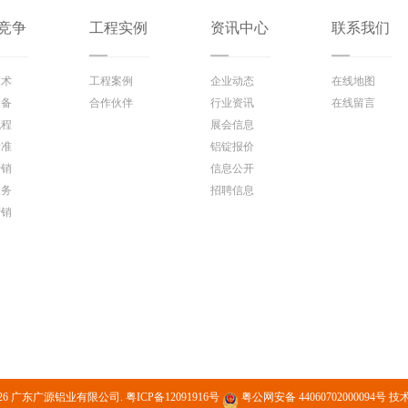
竞争
工程实例
资讯中心
联系我们
技术
工程案例
企业动态
在线地图
设备
合作伙伴
行业资讯
在线留言
流程
展会信息
标准
铝锭报价
营销
信息公开
服务
招聘信息
营销
17-2026 广东广源铝业有限公司.
粤ICP备12091916号
粤公网安备 44060702000094号
技