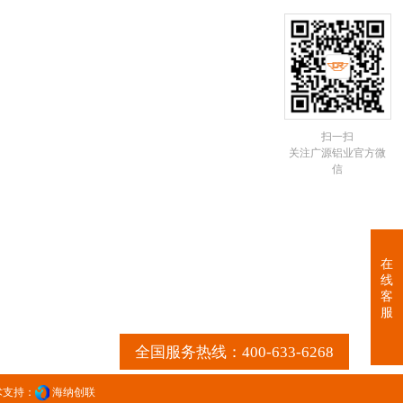
扫一扫
关注广源铝业官方微
信
在
线
客
服
全国服务热线：400-633-6268
术支持：
海纳创联