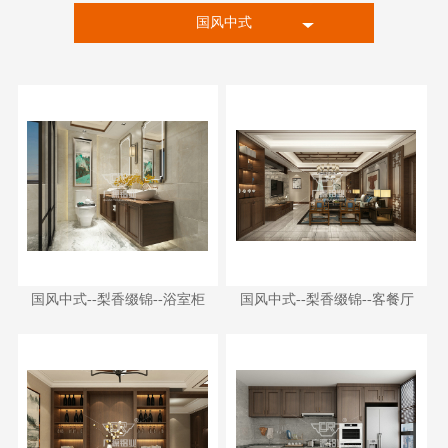
国风中式
Loft
轻奢简欧
时尚现代
国风中式--梨香缀锦--浴室柜
国风中式--梨香缀锦--客餐厅
国风中式--梨香缀锦--浴室柜
国风中式--梨香缀锦--客餐厅