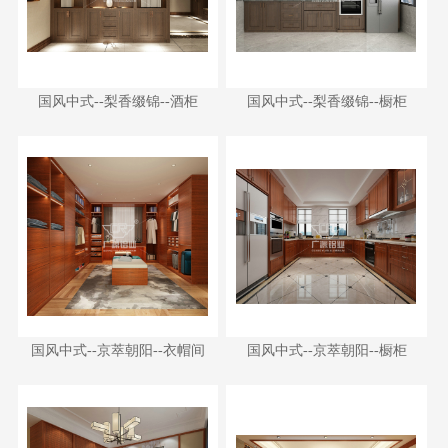
国风中式--梨香缀锦--酒柜
国风中式--梨香缀锦--橱柜
国风中式--梨香缀锦--酒柜
国风中式--梨香缀锦--橱柜
国风中式--京萃朝阳--衣帽间
国风中式--京萃朝阳--橱柜
国风中式--京萃朝阳--衣帽间
国风中式--京萃朝阳--橱柜