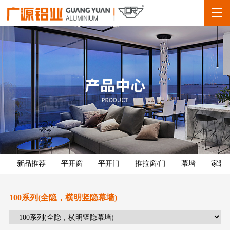
新品推荐
平开窗
平开门
推拉窗/门
幕墙
家装
100系列(全隐，横明竖隐幕墙)