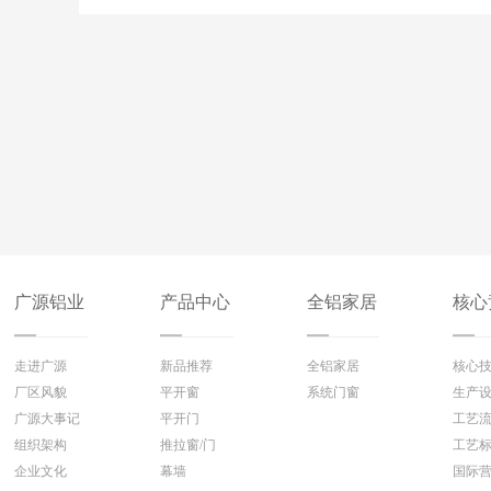
广源铝业
产品中心
全铝家居
核心
走进广源
新品推荐
全铝家居
核心
厂区风貌
平开窗
系统门窗
生产
广源大事记
平开门
工艺
组织架构
推拉窗/门
工艺
企业文化
幕墙
国际