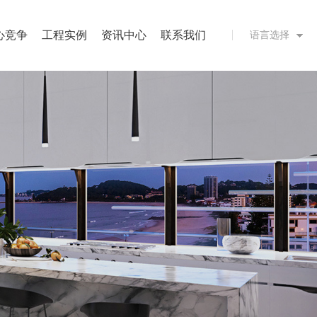
心竞争
工程实例
资讯中心
联系我们
语言选择