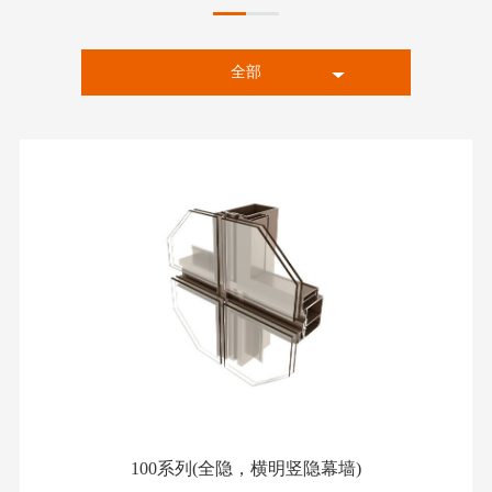
全部
推拉窗、门
通用型材
平开门
平开窗
幕墙
100系列(全隐，横明竖隐幕墙)