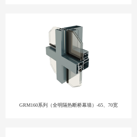
GRM160系列（全明隔热断桥幕墙）-65、70宽