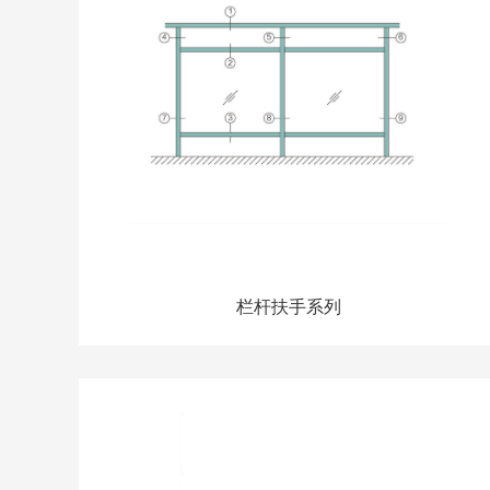
栏杆扶手系列