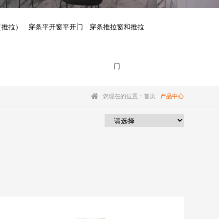
（推拉）
穿条平开窗平开门
穿条推拉窗和推拉
门
您现在的位置：
首页
-
产品中心