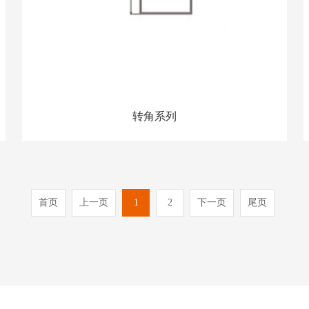
转角系列
首页
上一页
1
2
下一页
尾页