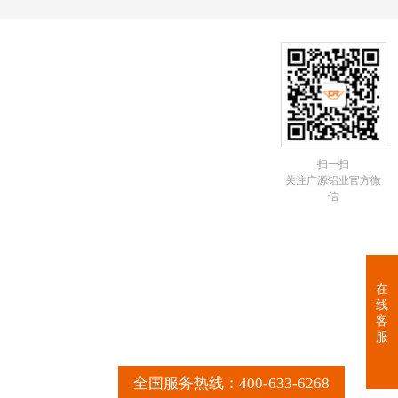
扫一扫
关注广源铝业官方微
信
在
线
客
服
全国服务热线：400-633-6268