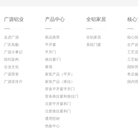
广源铝业
产品中心
全铝家居
核心
走进广源
新品推荐
全铝家居
核心
厂区风貌
平开窗
系统门窗
生产
广源大事记
平开门
工艺
组织架构
推拉窗/门
工艺
企业文化
幕墙
国际
广源荣誉
家装产品（平开）
售后
广源宣传片
家装产品（推拉）
国内
穿条平开窗平开门
穿条推拉窗和推拉门
注胶平开窗和门
注胶推拉窗和门
通用型材
色板中心