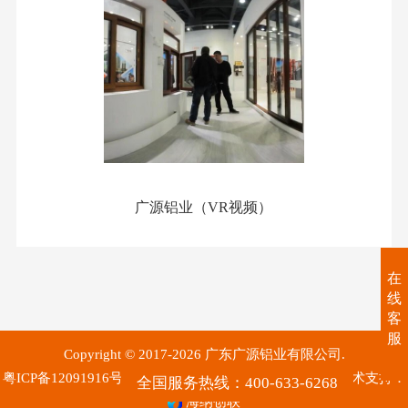
广源铝业（VR视频）
在
线
客
服
Copyright © 2017-2026 广东广源铝业有限公司.
粤ICP备12091916号
粤公网安备 44060702000094号
技术支持：
全国服务热线：400-633-6268
海纳创联